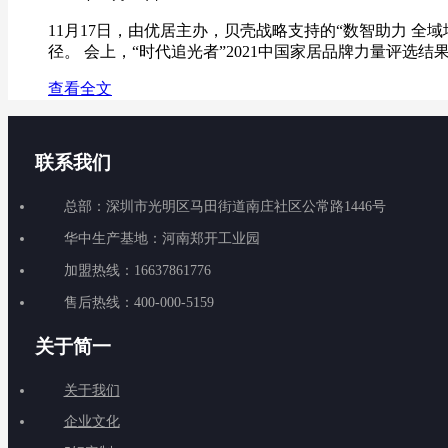
11月17日，由优居主办，贝壳战略支持的“数智助力 
径。 会上，“时代追光者”2021中国家居品牌力量评选结
查看全文
联系我们
总部：深圳市光明区马田街道南庄社区公常路1446号
华中生产基地：河南郑开工业园
加盟热线：16637861776
售后热线：400-000-5159
关于简一
关于我们
企业文化