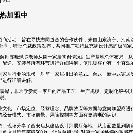
加盟中
火热加盟中
大招商活动，旨在寻找志同道合的合作伙伴，来自山东济宁、河
模式分享，特批总裁政策发布，共同推广独特且充满设计感的极简家
讲解师陈晓斌陈老师从简一家居初创情况到生产基地总体布局，从
、配送、安装等所有环节进行详细讲解，使现场客户有一个直观
制家居行业的现状，对简一家居推出的意式、台式、新中式家居
都进行详细讲解。
受震撼，非常欣赏简一家居的产品工艺、生产规模、定制化服务
说。
业文化、市场定位、经营理念、品牌效应等方面与意向加盟商进
的经营模式、市场前景、风险控制等方面有更清晰的认识。
总，现场分享了西安店从建店设计到展厅落地，从店面数量到阶
单店月销售突破500万，让意向加盟商对简一家居终端的赋能