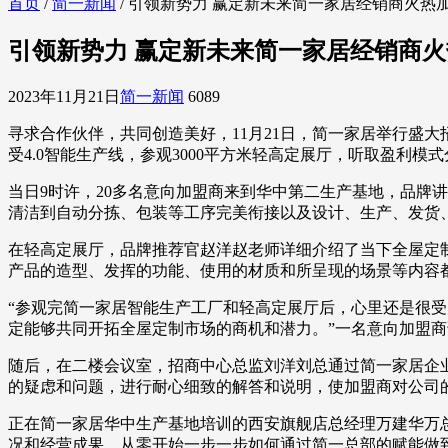
首页
/
简一新闻
/ 引领新势力 赢定新未来简一家居经销商火热
引领新势力 赢定新未来简一家居经销商
2023年11月21日
简一新闻
6089
寻求合作伙伴，共同创造美好，11月21日，简一家居举行盛
受4.0智能生产线，参观3000平方米轻高定展厅，听取盈利
当日9时许，20多名意向加盟商来到华中第二生产基地，品牌
清洁到自动分拣、包装等工序完美衔接以及设计、生产、发货
在轻高定展厅，品牌推荐官赵洋赵老师详细介绍了当下全屋定
产品的造型、发挥的功能、使用的材质和所呈现的场景等内容
“参观完简一家居智能生产工厂和轻高定展厅后，心里还是很
定能够共同开拓全屋定制市场的商机和潜力。”一名意向加盟商
随后，在二楼会议室，招商中心总监刘洋刘总通过简一家居企
的疑虑和问题，进行耐心细致的解答和说明，使加盟商对公司
正在简一家居华中生产基地培训的西安旗舰店总经理万建华万
况和经营成果，从零开始一步一步如何通过简一总部的赋能做到