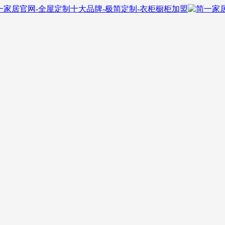
一家居官网-全屋定制十大品牌-极简定制-衣柜橱柜加盟