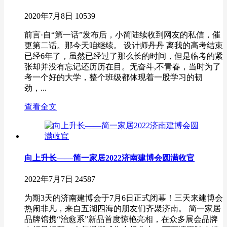
2020年7月8日
10539
前言·自“第一话”发布后，小简陆续收到网友的私信，催
更第二话。那今天咱继续。 设计师丹丹 离我的高考结束
已经6年了，虽然已经过了那么长的时间，但是临考的紧
张却并没有忘记还历历在目。无奋斗,不青春，当时为了
考一个好的大学，整个班级都体现着一股学习的韧
劲，...
查看全文
向上升长——简一家居2022济南建博会圆满收官
2022年7月7日
24587
为期3天的济南建博会于7月6日正式闭幕！三天来建博会
热闹非凡，来自五湖四海的朋友们齐聚济南。 简一家居
品牌馆携“治愈系”新品首度惊艳亮相，在众多展会品牌