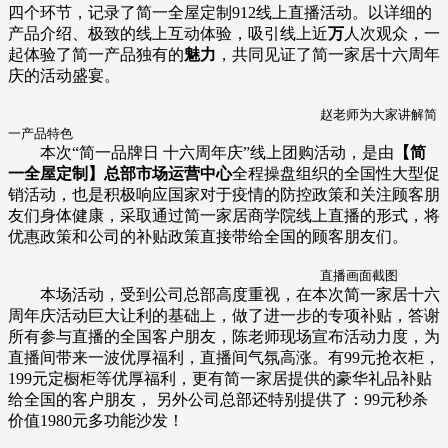
四个环节，记录了简一全屋定制912线上直播活动。以详细的
产品介绍、极致的线上互动体验，吸引线上近
万
人次观众，一
起体验了简一产品独有的
魅力
，共同见证了简一家居十六周年
庆的活动盛宴。
赵老师为大家讲解简
一产品特色
本次“简一品牌日 十六周年庆”线上团购活动，是由
【简
一全屋定制】总部市场运营中心
全程操盘组织的全国性大型促
销活动，也是积极响应国家对于疫情的防控政策和关注顾客朋
友们身体健康，采取通过简一家居商学院线上直播的形式，将
优惠政策和公司的补贴政策直接带给全国的顾客朋友们。
直播画面截图
本场活动，受到公司总部高度重视，在本次简一家居十六
周年庆活动巨大让利的基础上，做了进一步的专项补贴，答谢
所有参与直播的全国客户朋友，陈老师现场宣布活动力度，为
直播间带来一波优厚福利，直播间气氛高涨。有99元抢衣柜，
199元定橱柜等优厚福利，更有简一家居提供的豪华礼品补贴
给全国的客户朋友， 另外公司总部还特别提供了：99元秒杀
价值1980元多功能沙发！