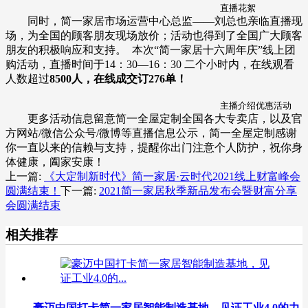
直播花絮
同时，简一家居市场运营中心总监——刘总也亲临直播现
场，为全国的顾客朋友现场放价；活动也得到了全国广大顾客
朋友的积极响应和支持。 本次“简一家居十六周年庆”线上团
购活动，直播时间于14：30—16：30 二个小时内，在线观看
人数超过
8500人，
在线成交订276单！
主播介绍优惠活动
更多活动信息留意简一全屋定制全国各大专卖店，以及官
方网站/微信公众号/微博等直播信息公示，简一全屋定制感谢
你一直以来的信赖与支持，提醒你出门注意个人防护，祝你身
体健康，阖家安康！
上一篇:
《大定制新时代》简一家居·云时代2021线上财富峰会
圆满结束！
下一篇:
2021简一家居秋季新品发布会暨财富分享
会圆满结束
相关推荐
豪迈中国打卡简一家居智能制造基地，见证工业4.0的力