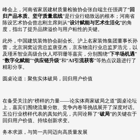
峰会上，河南省家居建材质量检验协会张自端主任强调了“
回
归产品本质、坚守质量底线
”是行业行稳致远的根本；河南省
陈设艺术协会曾志刚主席则从“
设计赋能与艺术生活化
”的角
度，指出了提升品牌溢价与用户粘性的关键。
此外，中国建筑装饰协会副会长、沪上名家装饰集团董事长孙
蕾，北京洞窝运营总监唐亚杰，京东物流行业总监罗浩元，以
及瑾禾智业高级合伙人邓羽珊等嘉宾，分别围绕“
下半场机遇
”
“
数字化赋能
”“
供应链升级
”和“
AI引流获客
”等热点议题进行了
精彩分享。
圆桌论道：聚焦实体破局，回归用户价值
在备受关注的“榜样的力量——论实体商家破局之道”圆桌论坛
上，嘉宾们围绕流量分散、竞争内卷等挑战展开了深度对话。
五位行业榜样代表的真知灼见，共同诠释了“
破局
”的关键在于
回归用户价值、持续创新求变。
务本求源，与简一共同迈向高质量发展