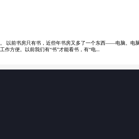
。 以前书房只有书，近些年书房又多了一个东西——电脑。电
方便。以前我们有“书”才能看书，有“电...