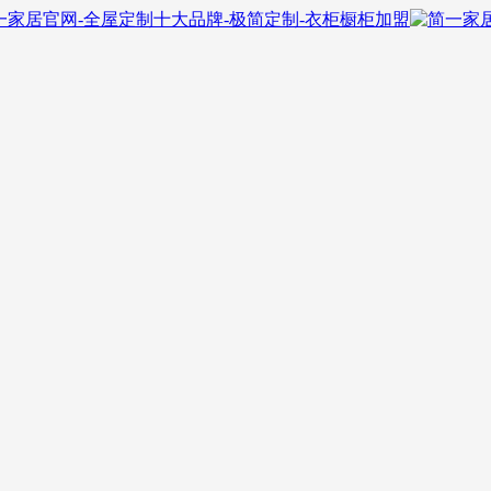
一家居官网-全屋定制十大品牌-极简定制-衣柜橱柜加盟