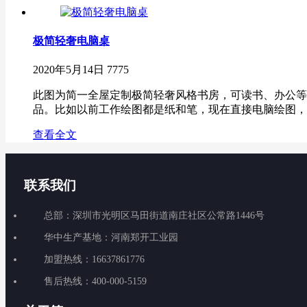
极简轻奢电脑桌
2020年5月14日
7775
此图为简一全屋定制极简轻奢风格书房，可读书、办公等
品。比如以前工作绘图都是纸和笔，现在直接电脑绘图，工作
查看全文
联系我们
总部：深圳市光明区马田街道南庄社区公常路1446号
华中生产基地：河南郑开工业园
加盟热线：16637861776
售后热线：400-000-5159