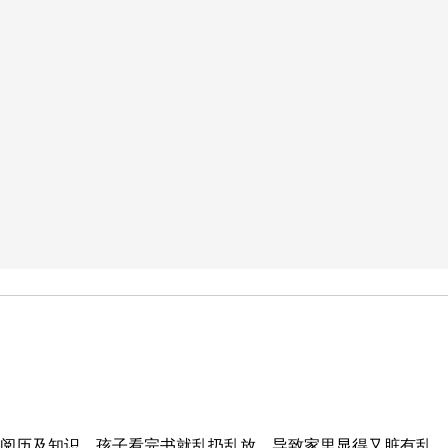
阅历及知识，孩子看完书就乱扔乱放，导致家里显得又脏有乱。